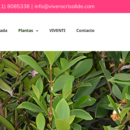
311) 8085338
|
info@viverocrisalide.com
iada
Plantas
VIVENTI
Contacto